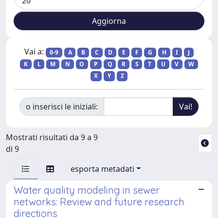
Vai a:
0-9
A
B
C
D
E
F
G
H
I
J
K
L
M
N
O
P
Q
R
S
T
U
V
W
X
Y
Z
o inserisci le iniziali:
Mostrati risultati da 9 a 9
di 9
esporta metadati
Water quality modeling in sewer
networks: Review and future research
directions