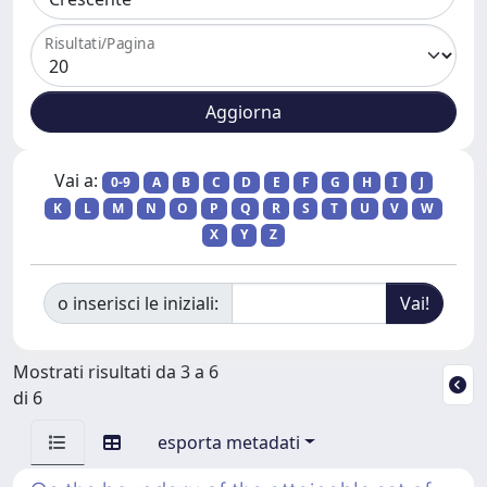
Risultati/Pagina
Vai a:
0-9
A
B
C
D
E
F
G
H
I
J
K
L
M
N
O
P
Q
R
S
T
U
V
W
X
Y
Z
o inserisci le iniziali:
Mostrati risultati da 3 a 6
di 6
esporta metadati