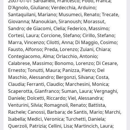
2007-01-01 Sardanelli, Francesco; Podo, Franca;
D'Agnolo, Giuliano; Verdecchia, Arduino;
Santaquilani, Mariano; Musumeci, Renato; Trecate,
Giovanna; Manoukian, Siranoush; Morassut,
Sandro; de Giacomi, Clelia; Federico, Massimo;
Cortesi, Laura; Corcione, Stefano; Cirillo, Stefano;
Marra, Vincenzo; Cilotti, Anna; Di Maggio, Cosimo;
Fausto, Alfonso; Preda, Lorenzo; Zuiani, Chiara;
Contegiacomo, Alma; Orlacchio, Antonio;
Calabrese, Massimo; Bonomo, Lorenzo; Di Cesare,
Ernesto; Tonutti, Maura; Panizza, Pietro; Del
Maschio, Alessandro; Bergonzi, Silvana; Costa,
Claudia; Ferranti, Claudio; Marchesini, Monica;
Scaperotta, Gianfranco; Suman, Laura; Vergnaghi,
Daniele; Dolcetti, Riccardo; Viel, Alessandra;
Venturini, Silvia; Romagnoli, Renato; Battista,
Rachele; Canossi, Barbara; de Santis, Mario; Marchi,
Isabella; Medici, Veronica; Turchetti, Daniela;
Querzoli, Patrizia; Cellini, Lisa; Martincich, Laura;