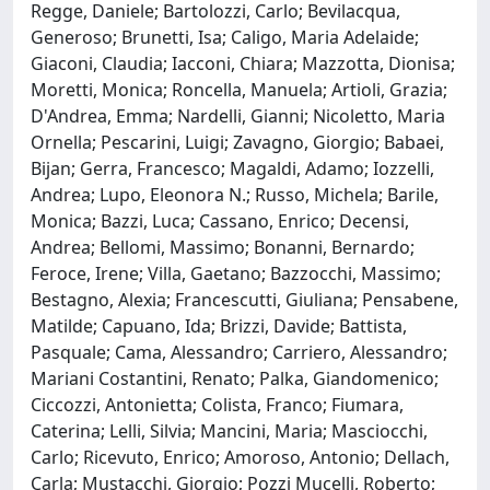
Regge, Daniele; Bartolozzi, Carlo; Bevilacqua,
Generoso; Brunetti, Isa; Caligo, Maria Adelaide;
Giaconi, Claudia; Iacconi, Chiara; Mazzotta, Dionisa;
Moretti, Monica; Roncella, Manuela; Artioli, Grazia;
D'Andrea, Emma; Nardelli, Gianni; Nicoletto, Maria
Ornella; Pescarini, Luigi; Zavagno, Giorgio; Babaei,
Bijan; Gerra, Francesco; Magaldi, Adamo; Iozzelli,
Andrea; Lupo, Eleonora N.; Russo, Michela; Barile,
Monica; Bazzi, Luca; Cassano, Enrico; Decensi,
Andrea; Bellomi, Massimo; Bonanni, Bernardo;
Feroce, Irene; Villa, Gaetano; Bazzocchi, Massimo;
Bestagno, Alexia; Francescutti, Giuliana; Pensabene,
Matilde; Capuano, Ida; Brizzi, Davide; Battista,
Pasquale; Cama, Alessandro; Carriero, Alessandro;
Mariani Costantini, Renato; Palka, Giandomenico;
Ciccozzi, Antonietta; Colista, Franco; Fiumara,
Caterina; Lelli, Silvia; Mancini, Maria; Masciocchi,
Carlo; Ricevuto, Enrico; Amoroso, Antonio; Dellach,
Carla; Mustacchi, Giorgio; Pozzi Mucelli, Roberto;