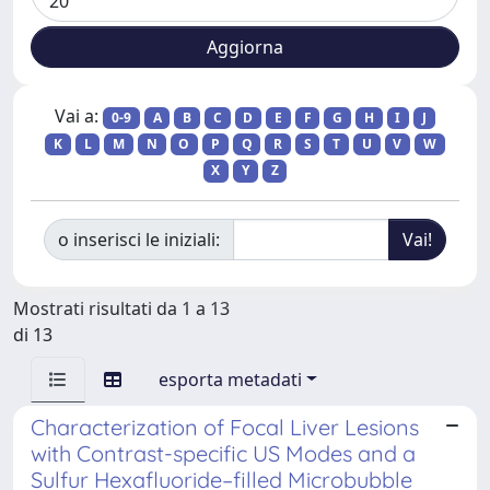
Vai a:
0-9
A
B
C
D
E
F
G
H
I
J
K
L
M
N
O
P
Q
R
S
T
U
V
W
X
Y
Z
o inserisci le iniziali:
Mostrati risultati da 1 a 13
di 13
esporta metadati
Characterization of Focal Liver Lesions
with Contrast-specific US Modes and a
Sulfur Hexafluoride–filled Microbubble