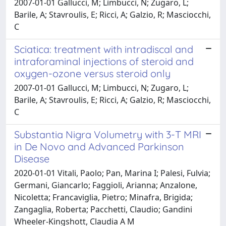
2007-01-01 Gallucci, M; Limbucci, N; Zugaro, L;
Barile, A; Stavroulis, E; Ricci, A; Galzio, R; Masciocchi,
C
Sciatica: treatment with intradiscal and
intraforaminal injections of steroid and
oxygen-ozone versus steroid only
2007-01-01 Gallucci, M; Limbucci, N; Zugaro, L;
Barile, A; Stavroulis, E; Ricci, A; Galzio, R; Masciocchi,
C
Substantia Nigra Volumetry with 3-T MRI
in De Novo and Advanced Parkinson
Disease
2020-01-01 Vitali, Paolo; Pan, Marina I; Palesi, Fulvia;
Germani, Giancarlo; Faggioli, Arianna; Anzalone,
Nicoletta; Francaviglia, Pietro; Minafra, Brigida;
Zangaglia, Roberta; Pacchetti, Claudio; Gandini
Wheeler-Kingshott, Claudia A M