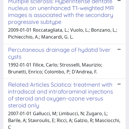
Multiple sclerosis: Hyperintense dentate
nucleus on unenhanced T1-weighted MR
images is associated with the secondary
progressive subtype
2009-01-01 Roccatagliata, L.; Vuolo, L.; Bonzano, L.;
Pichiecchio, A.; Mancardi, G. L.
Percutaneous drainage of hydatid liver
cysts
1992-01-01 Filice, Carlo; Strosselli, Maurizio;
Brunetti, Enrico; Colombo, P; D'Andrea, F.
Related Articles Sciatica: treatment with
intradiscal and intraforaminal injections
of steroid and oxygen-ozone versus
steroid only
2007-01-01 Gallucci, M; Limbucci, N; Zugaro, L;
Barile, A; Stavroulis, E; Ricci, A; Galzio, R; Masciocchi,
C