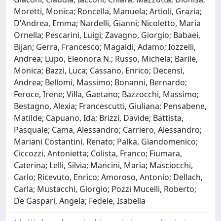
Moretti, Monica; Roncella, Manuela; Artioli, Grazia;
D'Andrea, Emma; Nardelli, Gianni; Nicoletto, Maria
Ornella; Pescarini, Luigi; Zavagno, Giorgio; Babaei,
Bijan; Gerra, Francesco; Magaldi, Adamo; Iozzelli,
Andrea; Lupo, Eleonora N.; Russo, Michela; Barile,
Monica; Bazzi, Luca; Cassano, Enrico; Decensi,
Andrea; Bellomi, Massimo; Bonanni, Bernardo;
Feroce, Irene; Villa, Gaetano; Bazzocchi, Massimo;
Bestagno, Alexia; Francescutti, Giuliana; Pensabene,
Matilde; Capuano, Ida; Brizzi, Davide; Battista,
Pasquale; Cama, Alessandro; Carriero, Alessandro;
Mariani Costantini, Renato; Palka, Giandomenico;
Ciccozzi, Antonietta; Colista, Franco; Fiumara,
Caterina; Lelli, Silvia; Mancini, Maria; Masciocchi,
Carlo; Ricevuto, Enrico; Amoroso, Antonio; Dellach,
Carla; Mustacchi, Giorgio; Pozzi Mucelli, Roberto;
De Gaspari, Angela; Fedele, Isabella