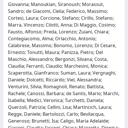
Giovanna; Manoukian, Siranoush; Morassut,
Sandro; de Giacomi, Clelia; Federico, Massimo;
Cortesi, Laura; Corcione, Stefano; Cirillo, Stefano;
Marra, Vincenzo; Cilotti, Anna; Di Maggio, Cosimo;
Fausto, Alfonso; Preda, Lorenzo; Zuiani, Chiara;
Contegiacomo, Alma; Orlacchio, Antonio;
Calabrese, Massimo; Bonomo, Lorenzo; Di Cesare,
Ernesto; Tonutti, Maura; Panizza, Pietro; Del
Maschio, Alessandro; Bergonzi, Silvana; Costa,
Claudia; Ferranti, Claudio; Marchesini, Monica;
Scaperotta, Gianfranco; Suman, Laura; Vergnaghi,
Daniele; Dolcetti, Riccardo; Viel, Alessandra;
Venturini, Silvia; Romagnoli, Renato; Battista,
Rachele; Canossi, Barbara; de Santis, Mario; Marchi,
Isabella; Medici, Veronica; Turchetti, Daniela;
Querzoli, Patrizia; Cellini, Lisa; Martincich, Laura;
Regge, Daniele; Bartolozzi, Carlo; Bevilacqua,
Generoso; Brunetti, Isa; Caligo, Maria Adelaide;
Giaconi, Claudia; Iacconi, Chiara; Mazzotta, Dionisa;