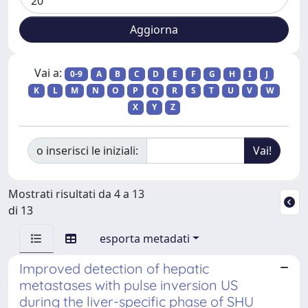
Vai a:
0-9
A
B
C
D
E
F
G
H
I
J
K
L
M
N
O
P
Q
R
S
T
U
V
W
X
Y
Z
o inserisci le iniziali:
Mostrati risultati da 4 a 13
di 13
esporta metadati
Improved detection of hepatic
metastases with pulse inversion US
during the liver-specific phase of SHU