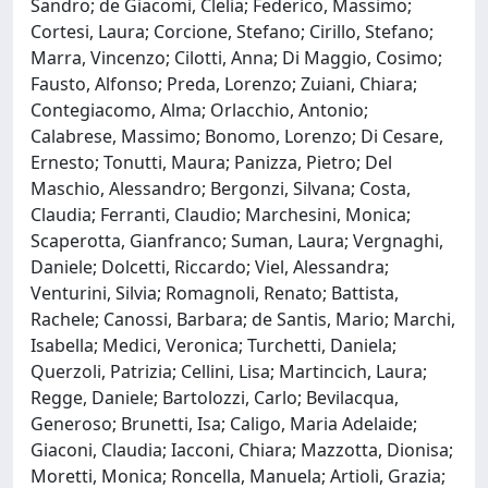
Sandro; de Giacomi, Clelia; Federico, Massimo;
Cortesi, Laura; Corcione, Stefano; Cirillo, Stefano;
Marra, Vincenzo; Cilotti, Anna; Di Maggio, Cosimo;
Fausto, Alfonso; Preda, Lorenzo; Zuiani, Chiara;
Contegiacomo, Alma; Orlacchio, Antonio;
Calabrese, Massimo; Bonomo, Lorenzo; Di Cesare,
Ernesto; Tonutti, Maura; Panizza, Pietro; Del
Maschio, Alessandro; Bergonzi, Silvana; Costa,
Claudia; Ferranti, Claudio; Marchesini, Monica;
Scaperotta, Gianfranco; Suman, Laura; Vergnaghi,
Daniele; Dolcetti, Riccardo; Viel, Alessandra;
Venturini, Silvia; Romagnoli, Renato; Battista,
Rachele; Canossi, Barbara; de Santis, Mario; Marchi,
Isabella; Medici, Veronica; Turchetti, Daniela;
Querzoli, Patrizia; Cellini, Lisa; Martincich, Laura;
Regge, Daniele; Bartolozzi, Carlo; Bevilacqua,
Generoso; Brunetti, Isa; Caligo, Maria Adelaide;
Giaconi, Claudia; Iacconi, Chiara; Mazzotta, Dionisa;
Moretti, Monica; Roncella, Manuela; Artioli, Grazia;