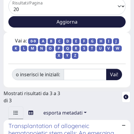
Risultati/Pagina
Vai a:
0-9
A
B
C
D
E
F
G
H
I
J
K
L
M
N
O
P
Q
R
S
T
U
V
W
X
Y
Z
o inserisci le iniziali:
Mostrati risultati da 3 a 3
di 3
esporta metadati
Transplantation of allogeneic
hematopoietic stem cells: An emerging