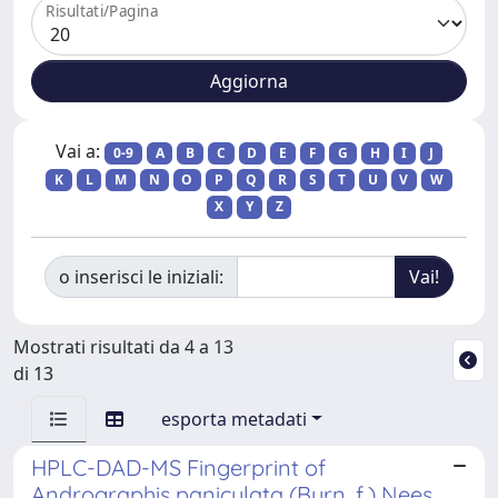
Risultati/Pagina
Vai a:
0-9
A
B
C
D
E
F
G
H
I
J
K
L
M
N
O
P
Q
R
S
T
U
V
W
X
Y
Z
o inserisci le iniziali:
Mostrati risultati da 4 a 13
di 13
esporta metadati
HPLC-DAD-MS Fingerprint of
Andrographis paniculata (Burn. f.) Nees