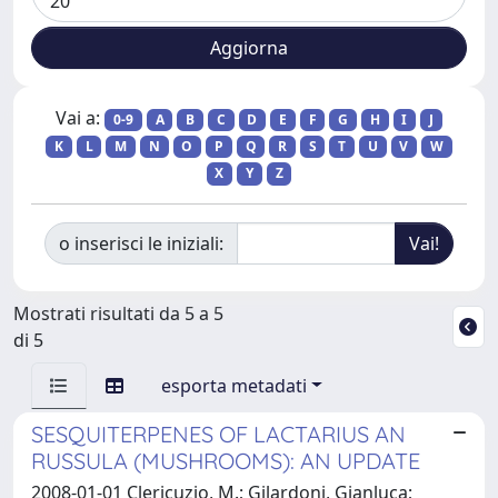
Vai a:
0-9
A
B
C
D
E
F
G
H
I
J
K
L
M
N
O
P
Q
R
S
T
U
V
W
X
Y
Z
o inserisci le iniziali:
Mostrati risultati da 5 a 5
di 5
esporta metadati
SESQUITERPENES OF LACTARIUS AN
RUSSULA (MUSHROOMS): AN UPDATE
2008-01-01 Clericuzio, M.; Gilardoni, Gianluca;