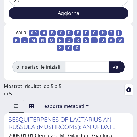
Vai a:
0-9
A
B
C
D
E
F
G
H
I
J
K
L
M
N
O
P
Q
R
S
T
U
V
W
X
Y
Z
o inserisci le iniziali:
Mostrati risultati da 5 a 5
di 5
esporta metadati
SESQUITERPENES OF LACTARIUS AN
RUSSULA (MUSHROOMS): AN UPDATE
2008-01-01 Clericuzio, M.; Gilardoni, Gianluca;