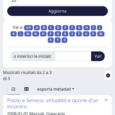
Vai a:
0-9
A
B
C
D
E
F
G
H
I
J
K
L
M
N
O
P
Q
R
S
T
U
V
W
X
Y
Z
o inserisci le iniziali:
Mostrati risultati da 2 a 3
di 3
esporta metadati
Paolo e Seneca: virtualità e aporie d’un
incontro
2008-01-01 Mazzoli, Giancarlo