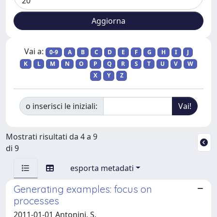
Vai a:
0-9
A
B
C
D
E
F
G
H
I
J
K
L
M
N
O
P
Q
R
S
T
U
V
W
X
Y
Z
o inserisci le iniziali:
Mostrati risultati da 4 a 9
di 9
esporta metadati
Generating examples: focus on
processes
2011-01-01 Antonini, S.