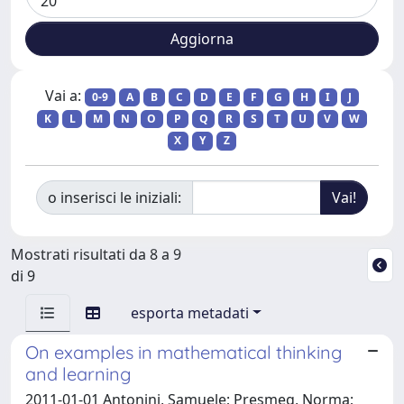
Vai a:
0-9
A
B
C
D
E
F
G
H
I
J
K
L
M
N
O
P
Q
R
S
T
U
V
W
X
Y
Z
o inserisci le iniziali:
Mostrati risultati da 8 a 9
di 9
esporta metadati
On examples in mathematical thinking
and learning
2011-01-01 Antonini, Samuele; Presmeg, Norma;