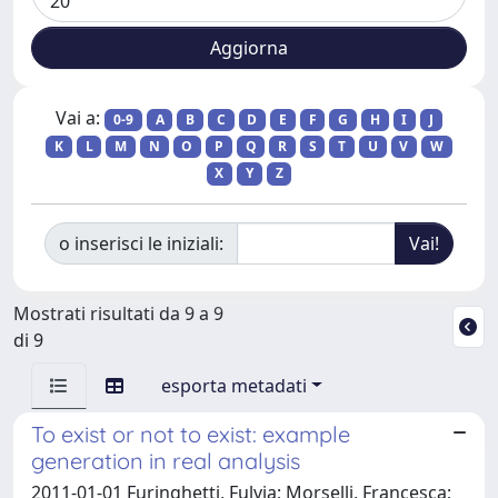
Vai a:
0-9
A
B
C
D
E
F
G
H
I
J
K
L
M
N
O
P
Q
R
S
T
U
V
W
X
Y
Z
o inserisci le iniziali:
Mostrati risultati da 9 a 9
di 9
esporta metadati
To exist or not to exist: example
generation in real analysis
2011-01-01 Furinghetti, Fulvia; Morselli, Francesca;