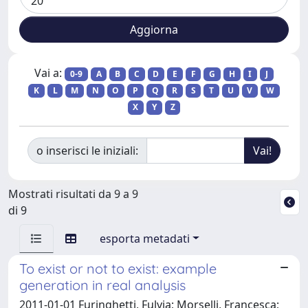
Vai a:
0-9
A
B
C
D
E
F
G
H
I
J
K
L
M
N
O
P
Q
R
S
T
U
V
W
X
Y
Z
o inserisci le iniziali:
Mostrati risultati da 9 a 9
di 9
esporta metadati
To exist or not to exist: example
generation in real analysis
2011-01-01 Furinghetti, Fulvia; Morselli, Francesca;