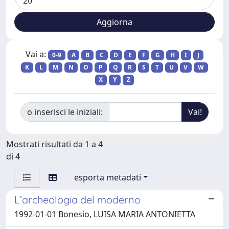
Vai a:
0-9
A
B
C
D
E
F
G
H
I
J
K
L
M
N
O
P
Q
R
S
T
U
V
W
X
Y
Z
o inserisci le iniziali:
Mostrati risultati da 1 a 4
di 4
esporta metadati
L’archeologia del moderno
1992-01-01 Bonesio, LUISA MARIA ANTONIETTA