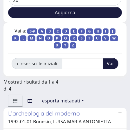
Vai a:
0-9
A
B
C
D
E
F
G
H
I
J
K
L
M
N
O
P
Q
R
S
T
U
V
W
X
Y
Z
o inserisci le iniziali:
Mostrati risultati da 1 a 4
di 4
esporta metadati
L’archeologia del moderno
1992-01-01 Bonesio, LUISA MARIA ANTONIETTA