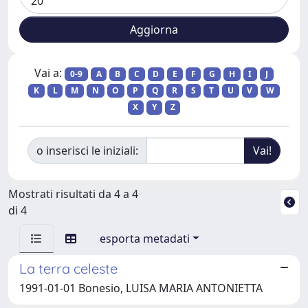
Vai a:
0-9
A
B
C
D
E
F
G
H
I
J
K
L
M
N
O
P
Q
R
S
T
U
V
W
X
Y
Z
o inserisci le iniziali:
Mostrati risultati da 4 a 4
di 4
esporta metadati
La terra celeste
1991-01-01 Bonesio, LUISA MARIA ANTONIETTA