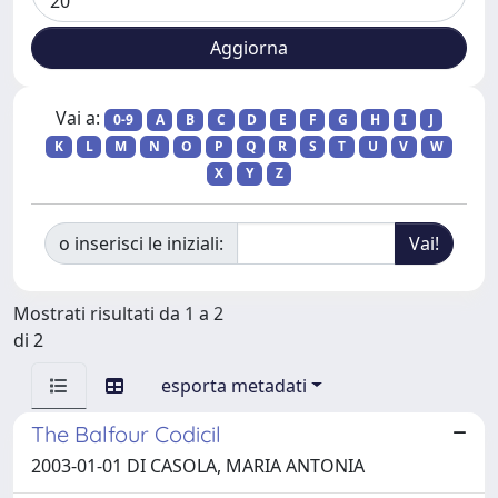
Vai a:
0-9
A
B
C
D
E
F
G
H
I
J
K
L
M
N
O
P
Q
R
S
T
U
V
W
X
Y
Z
o inserisci le iniziali:
Mostrati risultati da 1 a 2
di 2
esporta metadati
The Balfour Codicil
2003-01-01 DI CASOLA, MARIA ANTONIA