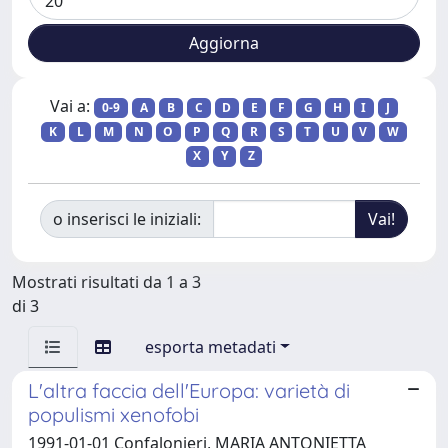
Vai a:
0-9
A
B
C
D
E
F
G
H
I
J
K
L
M
N
O
P
Q
R
S
T
U
V
W
X
Y
Z
o inserisci le iniziali:
Mostrati risultati da 1 a 3
di 3
esporta metadati
L'altra faccia dell'Europa: varietà di
populismi xenofobi
1991-01-01 Confalonieri, MARIA ANTONIETTA