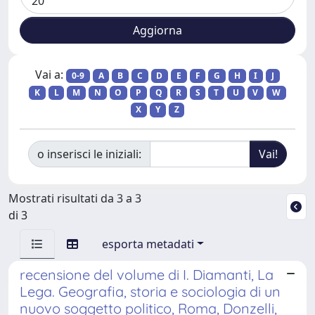
Vai a:
0-9
A
B
C
D
E
F
G
H
I
J
K
L
M
N
O
P
Q
R
S
T
U
V
W
X
Y
Z
o inserisci le iniziali:
Mostrati risultati da 3 a 3
di 3
esporta metadati
recensione del volume di I. Diamanti, La
Lega. Geografia, storia e sociologia di un
nuovo soggetto politico, Roma, Donzelli,