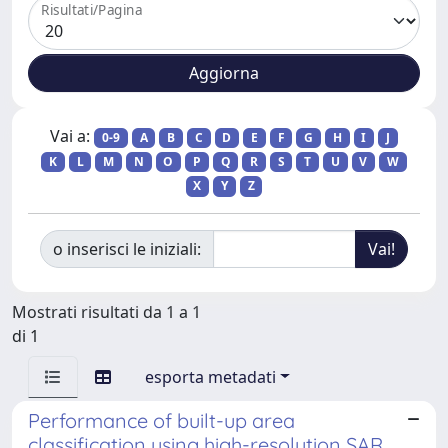
Risultati/Pagina
Vai a:
0-9
A
B
C
D
E
F
G
H
I
J
K
L
M
N
O
P
Q
R
S
T
U
V
W
X
Y
Z
o inserisci le iniziali:
Mostrati risultati da 1 a 1
di 1
esporta metadati
Performance of built-up area
classification using high-resolution SAR