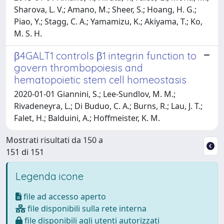
Sharova, L. V.; Amano, M.; Sheer, S.; Hoang, H. G.;
Piao, Y.; Stagg, C. A.; Yamamizu, K.; Akiyama, T.; Ko,
M. S. H.
β4GALT1 controls β1 integrin function to
govern thrombopoiesis and
hematopoietic stem cell homeostasis
2020-01-01 Giannini, S.; Lee-Sundlov, M. M.;
Rivadeneyra, L.; Di Buduo, C. A.; Burns, R.; Lau, J. T.;
Falet, H.; Balduini, A.; Hoffmeister, K. M.
Mostrati risultati da 150 a
151 di 151
Legenda icone
file ad accesso aperto
file disponibili sulla rete interna
file disponibili agli utenti autorizzati