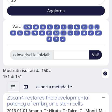
Vai a:
0-9
A
B
C
D
E
F
G
H
I
J
K
L
M
N
O
P
Q
R
S
T
U
V
W
X
Y
Z
o inserisci le iniziali:
Mostrati risultati da 150 a
151 di 151
esporta metadati
Zscan4 restores the developmental
potency of embryonic stem cells
2013-01-01 Amano, T.; Hirata, T.; Falco, G.; Monti, M.;