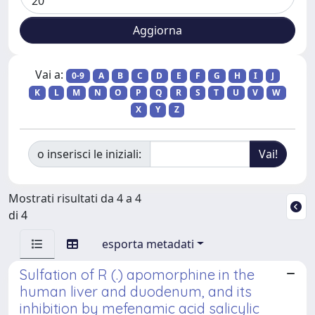
Vai a:
0-9
A
B
C
D
E
F
G
H
I
J
K
L
M
N
O
P
Q
R
S
T
U
V
W
X
Y
Z
o inserisci le iniziali:
Mostrati risultati da 4 a 4
di 4
esporta metadati
Sulfation of R (.) apomorphine in the
human liver and duodenum, and its
inhibition by mefenamic acid salicylic