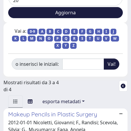
Vai a:
0-9
A
B
C
D
E
F
G
H
I
J
K
L
M
N
O
P
Q
R
S
T
U
V
W
X
Y
Z
o inserisci le iniziali:
Mostrati risultati da 3 a 4
di 4
esporta metadati
Makeup Pencils in Plastic Surgery
2012-01-01 Nicoletti, Giovanni; F., Randisi; Scevola,
Silvia; G., Musumarra; Faga, Angela