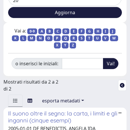
Vai a:
0-9
A
B
C
D
E
F
G
H
I
J
K
L
M
N
O
P
Q
R
S
T
U
V
W
X
Y
Z
o inserisci le iniziali:
Mostrati risultati da 2 a 2
di 2
esporta metadati
Il suono oltre il segno: la carta, i limiti e gli
inganni (cinque esempi)
2005-01-01 DE BENEDICTIS, ANGELA IDA