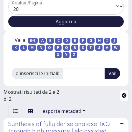
Risultati/Pagina
Vai a:
0-9
A
B
C
D
E
F
G
H
I
J
K
L
M
N
O
P
Q
R
S
T
U
V
W
X
Y
Z
o inserisci le iniziali:
Mostrati risultati da 2 a 2
di 2
esporta metadati
Synthesis of fully dense anatase TiO2
through high pressure field assisted