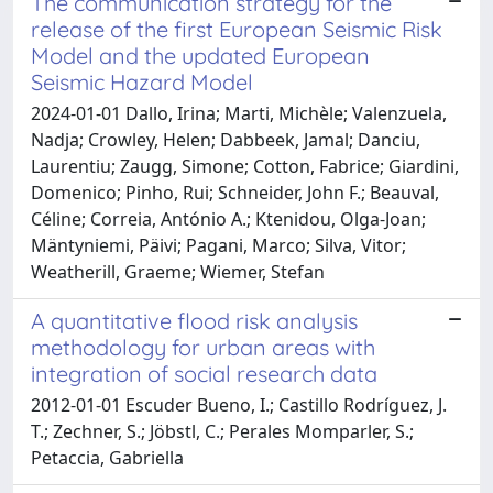
The communication strategy for the
release of the first European Seismic Risk
Model and the updated European
Seismic Hazard Model
2024-01-01 Dallo, Irina; Marti, Michèle; Valenzuela,
Nadja; Crowley, Helen; Dabbeek, Jamal; Danciu,
Laurentiu; Zaugg, Simone; Cotton, Fabrice; Giardini,
Domenico; Pinho, Rui; Schneider, John F.; Beauval,
Céline; Correia, António A.; Ktenidou, Olga-Joan;
Mäntyniemi, Päivi; Pagani, Marco; Silva, Vitor;
Weatherill, Graeme; Wiemer, Stefan
A quantitative flood risk analysis
methodology for urban areas with
integration of social research data
2012-01-01 Escuder Bueno, I.; Castillo Rodríguez, J.
T.; Zechner, S.; Jöbstl, C.; Perales Momparler, S.;
Petaccia, Gabriella