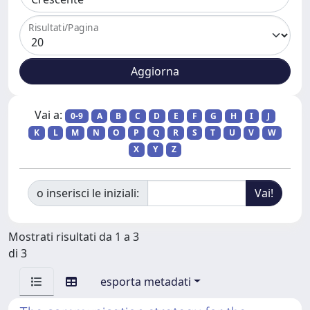
Risultati/Pagina
Vai a:
0-9
A
B
C
D
E
F
G
H
I
J
K
L
M
N
O
P
Q
R
S
T
U
V
W
X
Y
Z
o inserisci le iniziali:
Mostrati risultati da 1 a 3
di 3
esporta metadati