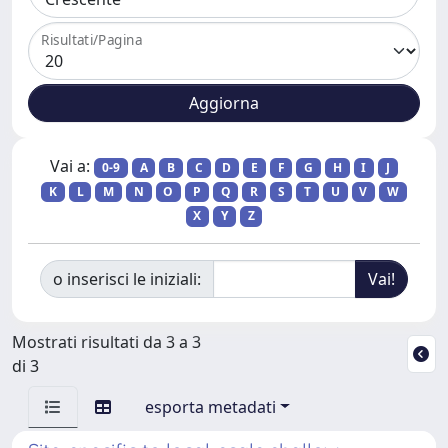
Risultati/Pagina
Vai a:
0-9
A
B
C
D
E
F
G
H
I
J
K
L
M
N
O
P
Q
R
S
T
U
V
W
X
Y
Z
o inserisci le iniziali:
Mostrati risultati da 3 a 3
di 3
esporta metadati