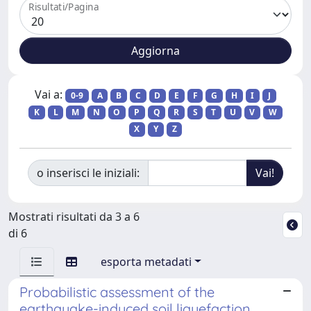
Risultati/Pagina
Vai a:
0-9
A
B
C
D
E
F
G
H
I
J
K
L
M
N
O
P
Q
R
S
T
U
V
W
X
Y
Z
o inserisci le iniziali:
Mostrati risultati da 3 a 6
di 6
esporta metadati
Probabilistic assessment of the
earthquake-induced soil liquefaction