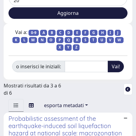
Vai a:
0-9
A
B
C
D
E
F
G
H
I
J
K
L
M
N
O
P
Q
R
S
T
U
V
W
X
Y
Z
o inserisci le iniziali:
Mostrati risultati da 3 a 6
di 6
esporta metadati
Probabilistic assessment of the
earthquake-induced soil liquefaction
hazard at national scale: macrozonation