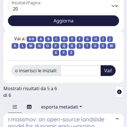
Risultati/Pagina
Vai a:
0-9
A
B
C
D
E
F
G
H
I
J
K
L
M
N
O
P
Q
R
S
T
U
V
W
X
Y
Z
o inserisci le iniziali:
Mostrati risultati da 5 a 6
di 6
esporta metadati
r.massmov: an open-source landslide
model for dynamic early warning