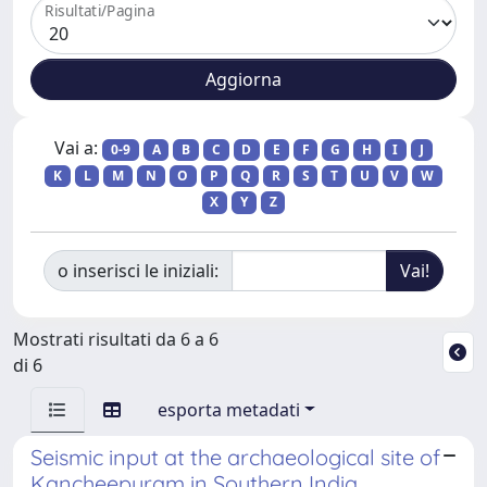
Risultati/Pagina
Vai a:
0-9
A
B
C
D
E
F
G
H
I
J
K
L
M
N
O
P
Q
R
S
T
U
V
W
X
Y
Z
o inserisci le iniziali:
Mostrati risultati da 6 a 6
di 6
esporta metadati
Seismic input at the archaeological site of
Kancheepuram in Southern India