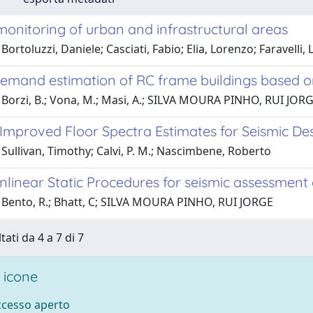
onitoring of urban and infrastructural areas
Bortoluzzi, Daniele; Casciati, Fabio; Elia, Lorenzo; Faravelli, 
demand estimation of RC frame buildings based o
Borzi, B.; Vona, M.; Masi, A.; SILVA MOURA PINHO, RUI JORGE
Improved Floor Spectra Estimates for Seismic De
Sullivan, Timothy; Calvi, P. M.; Nascimbene, Roberto
linear Static Procedures for seismic assessment 
 Bento, R.; Bhatt, C; SILVA MOURA PINHO, RUI JORGE
tati da 4 a 7 di 7
 icone
accesso aperto