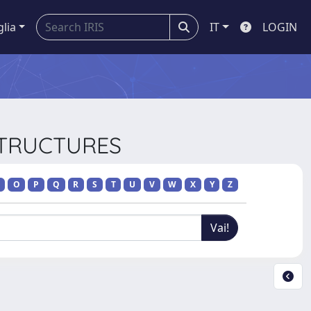
glia
IT
LOGIN
 STRUCTURES
O
P
Q
R
S
T
U
V
W
X
Y
Z