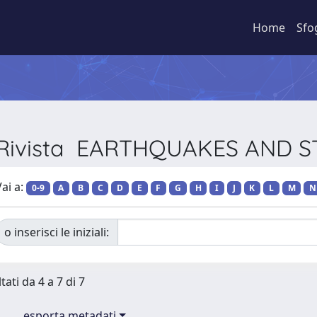
Home
Sfo
r Rivista EARTHQUAKES AND
ai a:
0-9
A
B
C
D
E
F
G
H
I
J
K
L
M
N
o inserisci le iniziali:
tati da 4 a 7 di 7
esporta metadati