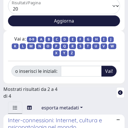
Risultati/Pagina
Vai a:
0-9
A
B
C
D
E
F
G
H
I
J
K
L
M
N
O
P
Q
R
S
T
U
V
W
X
Y
Z
o inserisci le iniziali:
Mostrati risultati da 2 a 4
di 4
esporta metadati
Inter-connessioni: Internet, cultura e
psicopatologia nel mondo