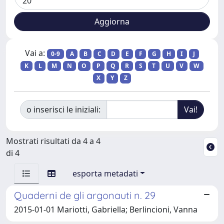
Vai a:
0-9
A
B
C
D
E
F
G
H
I
J
K
L
M
N
O
P
Q
R
S
T
U
V
W
X
Y
Z
o inserisci le iniziali:
Mostrati risultati da 4 a 4
di 4
esporta metadati
Quaderni de gli argonauti n. 29
2015-01-01 Mariotti, Gabriella; Berlincioni, Vanna