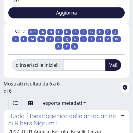
Vai a:
0-9
A
B
C
D
E
F
G
H
I
J
K
L
M
N
O
P
Q
R
S
T
U
V
W
X
Y
Z
o inserisci le iniziali:
Mostrati risultati da 6 a 6
di 6
esporta metadati
Ruolo fitoestrogenico delle antocianine
di Ribers Nigrum L.
2017-01-01 Angela, Bertolo; Boselli, Cinzia;