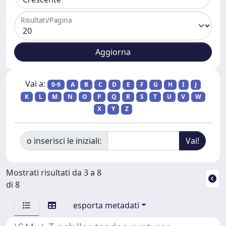
Risultati/Pagina
Vai a:
0-9
A
B
C
D
E
F
G
H
I
J
K
L
M
N
O
P
Q
R
S
T
U
V
W
X
Y
Z
o inserisci le iniziali:
Mostrati risultati da 3 a 8
di 8
esporta metadati