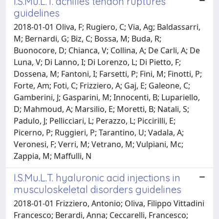
I.S.Mu.L.T. achilles tendon ruptures
guidelines
2018-01-01 Oliva, F; Rugiero, C; Via, Ag; Baldassarri,
M; Bernardi, G; Biz, C; Bossa, M; Buda, R;
Buonocore, D; Chianca, V; Collina, A; De Carli, A; De
Luna, V; Di Lanno, I; Di Lorenzo, L; Di Pietto, F;
Dossena, M; Fantoni, I; Farsetti, P; Fini, M; Finotti, P;
Forte, Am; Foti, C; Frizziero, A; Gaj, E; Galeone, C;
Gamberini, J; Gasparini, M; Innocenti, B; Lupariello,
D; Mahmoud, A; Marsilio, E; Moretti, B; Natali, S;
Padulo, J; Pellicciari, L; Perazzo, L; Piccirilli, E;
Picerno, P; Ruggieri, P; Tarantino, U; Vadala, A;
Veronesi, F; Verri, M; Vetrano, M; Vulpiani, Mc;
Zappia, M; Maffulli, N
I.S.Mu.L.T. hyaluronic acid injections in
musculoskeletal disorders guidelines
2018-01-01 Frizziero, Antonio; Oliva, Filippo Vittadini
Francesco; Berardi, Anna; Ceccarelli, Francesco;