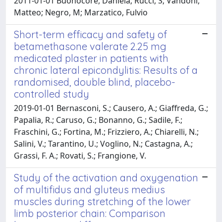
2011-01-01 Buonocore, Daniela; Rucci, S; Vandoni,
Matteo; Negro, M; Marzatico, Fulvio
Short-term efficacy and safety of
betamethasone valerate 2.25 mg
medicated plaster in patients with
chronic lateral epicondylitis: Results of a
randomised, double blind, placebo-
controlled study
2019-01-01 Bernasconi, S.; Causero, A.; Giaffreda, G.;
Papalia, R.; Caruso, G.; Bonanno, G.; Sadile, F.;
Fraschini, G.; Fortina, M.; Frizziero, A.; Chiarelli, N.;
Salini, V.; Tarantino, U.; Voglino, N.; Castagna, A.;
Grassi, F. A.; Rovati, S.; Frangione, V.
Study of the activation and oxygenation
of multifidus and gluteus medius
muscles during stretching of the lower
limb posterior chain: Comparison