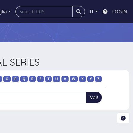
glia
IT
LOGIN
AL SERIES
O
P
Q
R
S
T
U
V
W
X
Y
Z