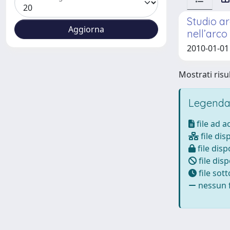
Studio a
nell’arco
2010-01-01 
Mostrati risul
Legenda
file ad 
file dis
file disp
file disp
file sot
nessun f