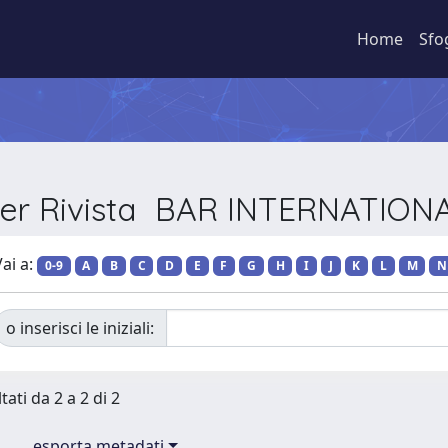
Home
Sfo
per Rivista BAR INTERNATION
ai a:
0-9
A
B
C
D
E
F
G
H
I
J
K
L
M
N
o inserisci le iniziali:
tati da 2 a 2 di 2
esporta metadati