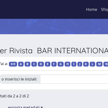
Home
Sfo
per Rivista BAR INTERNATION
ai a:
0-9
A
B
C
D
E
F
G
H
I
J
K
L
M
N
o inserisci le iniziali:
tati da 2 a 2 di 2
esporta metadati