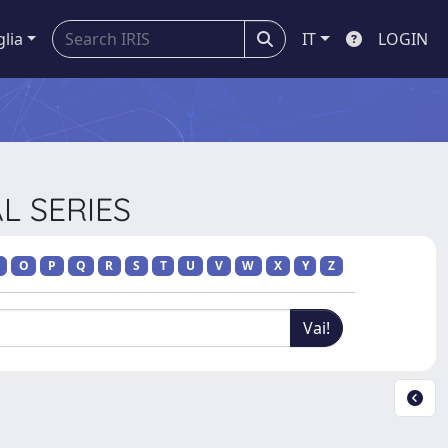
glia
IT
LOGIN
AL SERIES
O
P
Q
R
S
T
U
V
W
X
Y
Z