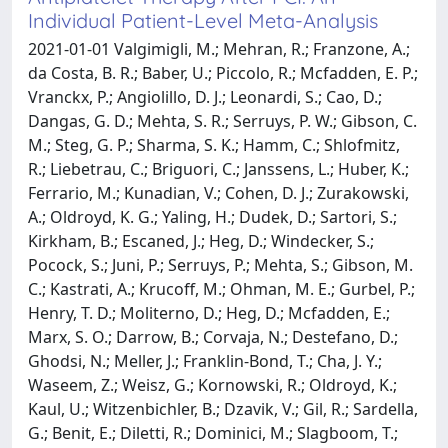
Individual Patient-Level Meta-Analysis
2021-01-01 Valgimigli, M.; Mehran, R.; Franzone, A.;
da Costa, B. R.; Baber, U.; Piccolo, R.; Mcfadden, E. P.;
Vranckx, P.; Angiolillo, D. J.; Leonardi, S.; Cao, D.;
Dangas, G. D.; Mehta, S. R.; Serruys, P. W.; Gibson, C.
M.; Steg, G. P.; Sharma, S. K.; Hamm, C.; Shlofmitz,
R.; Liebetrau, C.; Briguori, C.; Janssens, L.; Huber, K.;
Ferrario, M.; Kunadian, V.; Cohen, D. J.; Zurakowski,
A.; Oldroyd, K. G.; Yaling, H.; Dudek, D.; Sartori, S.;
Kirkham, B.; Escaned, J.; Heg, D.; Windecker, S.;
Pocock, S.; Juni, P.; Serruys, P.; Mehta, S.; Gibson, M.
C.; Kastrati, A.; Krucoff, M.; Ohman, M. E.; Gurbel, P.;
Henry, T. D.; Moliterno, D.; Heg, D.; Mcfadden, E.;
Marx, S. O.; Darrow, B.; Corvaja, N.; Destefano, D.;
Ghodsi, N.; Meller, J.; Franklin-Bond, T.; Cha, J. Y.;
Waseem, Z.; Weisz, G.; Kornowski, R.; Oldroyd, K.;
Kaul, U.; Witzenbichler, B.; Dzavik, V.; Gil, R.; Sardella,
G.; Benit, E.; Diletti, R.; Dominici, M.; Slagboom, T.;