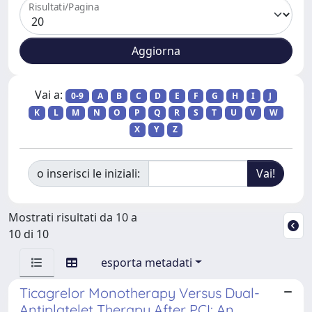
Risultati/Pagina
Vai a:
0-9
A
B
C
D
E
F
G
H
I
J
K
L
M
N
O
P
Q
R
S
T
U
V
W
X
Y
Z
o inserisci le iniziali:
Mostrati risultati da 10 a
10 di 10
esporta metadati
Ticagrelor Monotherapy Versus Dual-
Antiplatelet Therapy After PCI: An