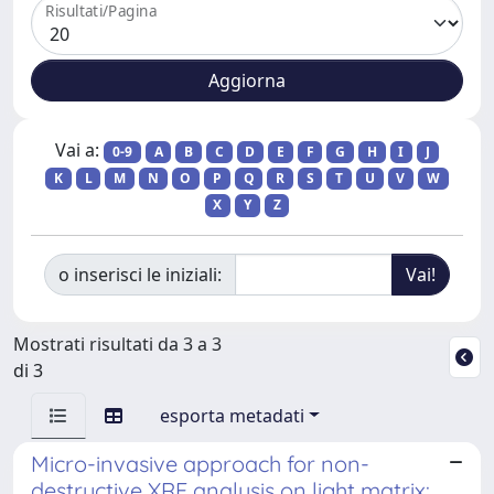
Risultati/Pagina
Vai a:
0-9
A
B
C
D
E
F
G
H
I
J
K
L
M
N
O
P
Q
R
S
T
U
V
W
X
Y
Z
o inserisci le iniziali:
Mostrati risultati da 3 a 3
di 3
esporta metadati
Micro-invasive approach for non-
destructive XRF analysis on light matrix: