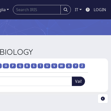
glia
IT
LOGIN
L BIOLOGY
O
P
Q
R
S
T
U
V
W
X
Y
Z