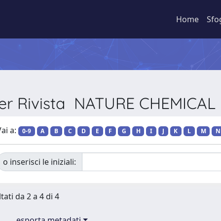
Home
Sfo
per Rivista NATURE CHEMICA
ai a:
0-9
A
B
C
D
E
F
G
H
I
J
K
L
M
N
o inserisci le iniziali:
tati da 2 a 4 di 4
esporta metadati