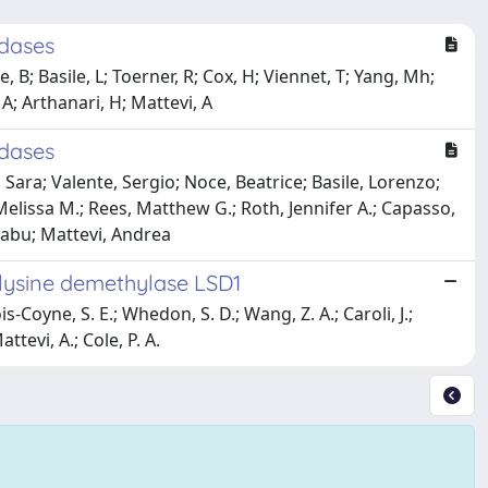
idases
, B; Basile, L; Toerner, R; Cox, H; Viennet, T; Yang, Mh;
A; Arthanari, H; Mattevi, A
idases
Sara; Valente, Sergio; Noce, Beatrice; Basile, Lorenzo;
elissa M.; Rees, Matthew G.; Roth, Jennifer A.; Capasso,
ibabu; Mattevi, Andrea
 lysine demethylase LSD1
s-Coyne, S. E.; Whedon, S. D.; Wang, Z. A.; Caroli, J.;
ttevi, A.; Cole, P. A.