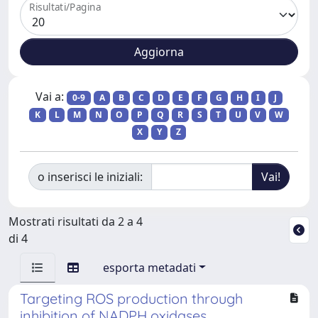
Risultati/Pagina
Vai a:
0-9
A
B
C
D
E
F
G
H
I
J
K
L
M
N
O
P
Q
R
S
T
U
V
W
X
Y
Z
o inserisci le iniziali:
Mostrati risultati da 2 a 4
di 4
esporta metadati
Targeting ROS production through
inhibition of NADPH oxidases