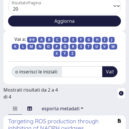
Risultati/Pagina
Vai a:
0-9
A
B
C
D
E
F
G
H
I
J
K
L
M
N
O
P
Q
R
S
T
U
V
W
X
Y
Z
o inserisci le iniziali:
Mostrati risultati da 2 a 4
di 4
esporta metadati
Targeting ROS production through
inhibition of NADPH oxidases