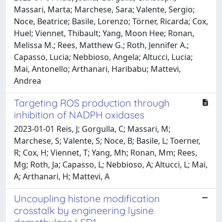
Massari, Marta; Marchese, Sara; Valente, Sergio;
Noce, Beatrice; Basile, Lorenzo; Törner, Ricarda; Cox,
Huel; Viennet, Thibault; Yang, Moon Hee; Ronan,
Melissa M.; Rees, Matthew G.; Roth, Jennifer A.;
Capasso, Lucia; Nebbioso, Angela; Altucci, Lucia;
Mai, Antonello; Arthanari, Haribabu; Mattevi,
Andrea
Targeting ROS production through
inhibition of NADPH oxidases
2023-01-01 Reis, J; Gorgulla, C; Massari, M;
Marchese, S; Valente, S; Noce, B; Basile, L; Toerner,
R; Cox, H; Viennet, T; Yang, Mh; Ronan, Mm; Rees,
Mg; Roth, Ja; Capasso, L; Nebbioso, A; Altucci, L; Mai,
A; Arthanari, H; Mattevi, A
Uncoupling histone modification
crosstalk by engineering lysine