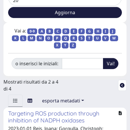
Vai a:
0-9
A
B
C
D
E
F
G
H
I
J
K
L
M
N
O
P
Q
R
S
T
U
V
W
X
Y
Z
o inserisci le iniziali:
Mostrati risultati da 2 a 4
di 4
esporta metadati
Targeting ROS production through
inhibition of NADPH oxidases
2023-01-01 Reis, Joana; Gorgulla, Christoph;