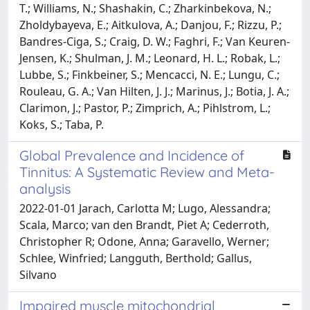
T.; Williams, N.; Shashakin, C.; Zharkinbekova, N.;
Zholdybayeva, E.; Aitkulova, A.; Danjou, F.; Rizzu, P.;
Bandres-Ciga, S.; Craig, D. W.; Faghri, F.; Van Keuren-
Jensen, K.; Shulman, J. M.; Leonard, H. L.; Robak, L.;
Lubbe, S.; Finkbeiner, S.; Mencacci, N. E.; Lungu, C.;
Rouleau, G. A.; Van Hilten, J. J.; Marinus, J.; Botia, J. A.;
Clarimon, J.; Pastor, P.; Zimprich, A.; Pihlstrom, L.;
Koks, S.; Taba, P.
Global Prevalence and Incidence of
Tinnitus: A Systematic Review and Meta-
analysis
2022-01-01 Jarach, Carlotta M; Lugo, Alessandra;
Scala, Marco; van den Brandt, Piet A; Cederroth,
Christopher R; Odone, Anna; Garavello, Werner;
Schlee, Winfried; Langguth, Berthold; Gallus,
Silvano
Impaired muscle mitochondrial