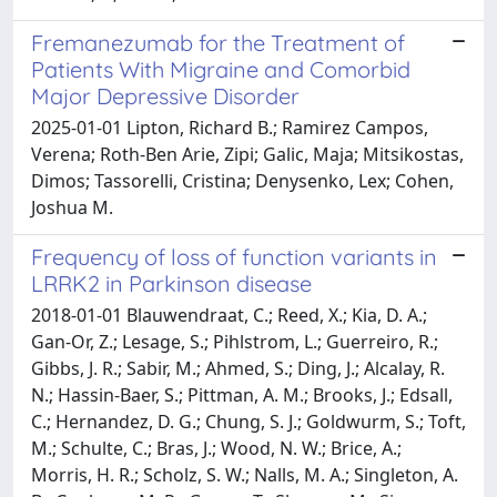
Fremanezumab for the Treatment of
Patients With Migraine and Comorbid
Major Depressive Disorder
2025-01-01 Lipton, Richard B.; Ramirez Campos,
Verena; Roth-Ben Arie, Zipi; Galic, Maja; Mitsikostas,
Dimos; Tassorelli, Cristina; Denysenko, Lex; Cohen,
Joshua M.
Frequency of loss of function variants in
LRRK2 in Parkinson disease
2018-01-01 Blauwendraat, C.; Reed, X.; Kia, D. A.;
Gan-Or, Z.; Lesage, S.; Pihlstrom, L.; Guerreiro, R.;
Gibbs, J. R.; Sabir, M.; Ahmed, S.; Ding, J.; Alcalay, R.
N.; Hassin-Baer, S.; Pittman, A. M.; Brooks, J.; Edsall,
C.; Hernandez, D. G.; Chung, S. J.; Goldwurm, S.; Toft,
M.; Schulte, C.; Bras, J.; Wood, N. W.; Brice, A.;
Morris, H. R.; Scholz, S. W.; Nalls, M. A.; Singleton, A.