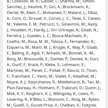
B.; Cookson, M. R.; Gasser, T.; Sharma, M.; Simon-
Sanchez, J.; Heutink, P.; Giri, A.; Brockmann, K.;
Oertel, W.; Klein, C.; Mohamed, F.; Malard, L.; Elbaz,
A.; Corti, O.; Drouet, V.; Corvol, J. -C.; Tesei, S.; Canesi,
M.; Valente, E. M.; Petrucci, S.; Ginevrino, M.; Aasly,
J.; Houlden, H.; Hardy, J.; Orr-Urtreger, A.; Giladi, N.;
Ferreira, J.; Guedes, L. C.; Bouca-Machado, R.;
Coelho, M.; Rosa, M. M.; Tolosa, E.; Fernandez, R.;
Ezquerra, M.; Marti, M. J.; Kruger, R.; May, P.; Glaab,
E.; Balling, R.; Agid, Y.; Anheim, M.; Bonnet, A. -M.;
Borg, M.; Broussolle, E.; Damier, P.; Destee, A.; Durr,
A.; Durif, F.; Krack, P.; Klebe, S.; Lohmann, E.;
Martinez, M.; Penet, C.; Pollak, P.; Rascol, O.; Tison,
F.; Tranchant, C.; Verin, M.; Viallet, F.; Vidailhet, M.;
Noyce, A. J.; Kaiyrzhanov, R.; Middlehurst, B.; Tan, M.;
Plun-Favreau, H.; Holmans, P.; Trabzuni, D.; Quinn, J.;
Mok, K. Y.; Kinghorn, K. J.; Billingsley, K.; Lewis, P.;
Lovering, R.; R'Bibo, L.; Manzoni, C.; Rizig, M.; Ryten,
M.; Guelfi, S.; Escott-Price, V.; Chelban, V.; Foltynie,