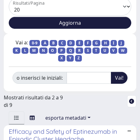
Risultati/Pagina
Vai a:
0-9
A
B
C
D
E
F
G
H
I
J
K
L
M
N
O
P
Q
R
S
T
U
V
W
X
Y
Z
o inserisci le iniziali:
Mostrati risultati da 2 a 9
di 9
esporta metadati
Efficacy and Safety of Eptinezumab in
Episodic Cluster Headache