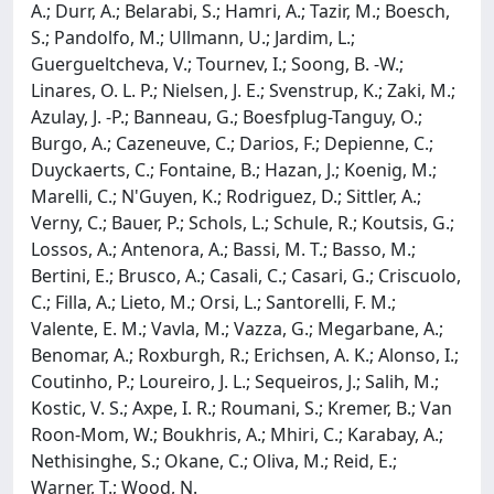
A.; Durr, A.; Belarabi, S.; Hamri, A.; Tazir, M.; Boesch,
S.; Pandolfo, M.; Ullmann, U.; Jardim, L.;
Guergueltcheva, V.; Tournev, I.; Soong, B. -W.;
Linares, O. L. P.; Nielsen, J. E.; Svenstrup, K.; Zaki, M.;
Azulay, J. -P.; Banneau, G.; Boesfplug-Tanguy, O.;
Burgo, A.; Cazeneuve, C.; Darios, F.; Depienne, C.;
Duyckaerts, C.; Fontaine, B.; Hazan, J.; Koenig, M.;
Marelli, C.; N'Guyen, K.; Rodriguez, D.; Sittler, A.;
Verny, C.; Bauer, P.; Schols, L.; Schule, R.; Koutsis, G.;
Lossos, A.; Antenora, A.; Bassi, M. T.; Basso, M.;
Bertini, E.; Brusco, A.; Casali, C.; Casari, G.; Criscuolo,
C.; Filla, A.; Lieto, M.; Orsi, L.; Santorelli, F. M.;
Valente, E. M.; Vavla, M.; Vazza, G.; Megarbane, A.;
Benomar, A.; Roxburgh, R.; Erichsen, A. K.; Alonso, I.;
Coutinho, P.; Loureiro, J. L.; Sequeiros, J.; Salih, M.;
Kostic, V. S.; Axpe, I. R.; Roumani, S.; Kremer, B.; Van
Roon-Mom, W.; Boukhris, A.; Mhiri, C.; Karabay, A.;
Nethisinghe, S.; Okane, C.; Oliva, M.; Reid, E.;
Warner, T.; Wood, N.