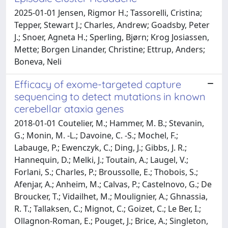
2025-01-01 Jensen, Rigmor H.; Tassorelli, Cristina;
Tepper, Stewart J.; Charles, Andrew; Goadsby, Peter
J.; Snoer, Agneta H.; Sperling, Bjørn; Krog Josiassen,
Mette; Borgen Linander, Christine; Ettrup, Anders;
Boneva, Neli
Efficacy of exome-targeted capture
sequencing to detect mutations in known
cerebellar ataxia genes
2018-01-01 Coutelier, M.; Hammer, M. B.; Stevanin,
G.; Monin, M. -L.; Davoine, C. -S.; Mochel, F.;
Labauge, P.; Ewenczyk, C.; Ding, J.; Gibbs, J. R.;
Hannequin, D.; Melki, J.; Toutain, A.; Laugel, V.;
Forlani, S.; Charles, P.; Broussolle, E.; Thobois, S.;
Afenjar, A.; Anheim, M.; Calvas, P.; Castelnovo, G.; De
Broucker, T.; Vidailhet, M.; Moulignier, A.; Ghnassia,
R. T.; Tallaksen, C.; Mignot, C.; Goizet, C.; Le Ber, I.;
Ollagnon-Roman, E.; Pouget, J.; Brice, A.; Singleton,