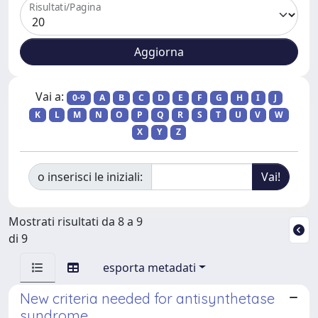
Risultati/Pagina
Vai a:
0-9
A
B
C
D
E
F
G
H
I
J
K
L
M
N
O
P
Q
R
S
T
U
V
W
X
Y
Z
o inserisci le iniziali:
Mostrati risultati da 8 a 9
di 9
esporta metadati
New criteria needed for antisynthetase
syndrome