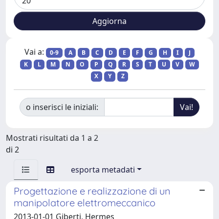
Vai a:
0-9
A
B
C
D
E
F
G
H
I
J
K
L
M
N
O
P
Q
R
S
T
U
V
W
X
Y
Z
o inserisci le iniziali:
Mostrati risultati da 1 a 2
di 2
esporta metadati
Progettazione e realizzazione di un
manipolatore elettromeccanico
2013-01-01 Giberti, Hermes