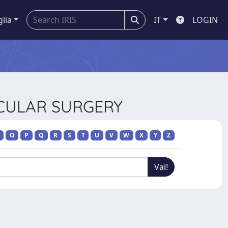
glia
IT
LOGIN
SCULAR SURGERY
O
P
Q
R
S
T
U
V
W
X
Y
Z