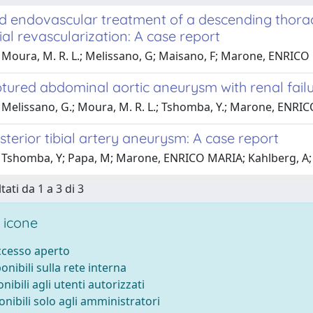
 endovascular treatment of a descending thora
l revascularization: A case report
Moura, M. R. L.; Melissano, G; Maisano, F; Marone, ENRICO MARI
ptured abdominal aortic aneurysm with renal fail
 Melissano, G.; Moura, M. R. L.; Tshomba, Y.; Marone, ENRIC
sterior tibial artery aneurysm: A case report
 Tshomba, Y; Papa, M; Marone, ENRICO MARIA; Kahlberg, A; R
tati da 1 a 3 di 3
 icone
accesso aperto
ponibili sulla rete interna
onibili agli utenti autorizzati
onibili solo agli amministratori