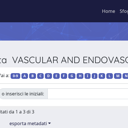
Home
Sfo
ivista VASCULAR AND ENDOVA
ai a:
0-9
A
B
C
D
E
F
G
H
I
J
K
L
M
N
o inserisci le iniziali:
tati da 1 a 3 di 3
esporta metadati