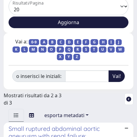
Risultati/Pagina
Vai a:
0-9
A
B
C
D
E
F
G
H
I
J
K
L
M
N
O
P
Q
R
S
T
U
V
W
X
Y
Z
o inserisci le iniziali:
Mostrati risultati da 2 a 3
di 3
esporta metadati
Small ruptured abdominal aortic
aneurysm with renal failure: